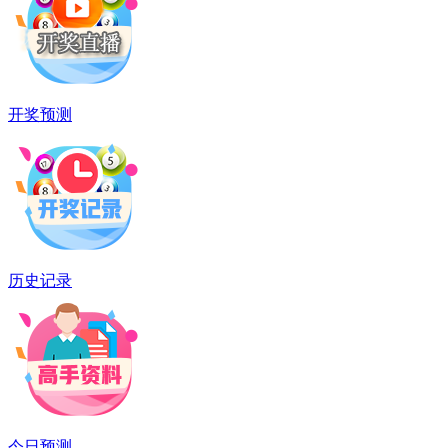
开奖预测
历史记录
今日预测