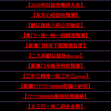
【2026年白姐先锋诗大全】
【东方心经四柱预测】
【默认版块八码公开验证】
【奥门一肖一特一码精准预测】
【新澳门特肖下期预测百度】
【二九码默认版块discuz】
【新澳门今晚开特肖预测】
【三中三精准一组三中三www】
【新疆777777788888防骗小妙招】
【77777888888新传结局揭秘】
【大三巴一肖二码史走势】