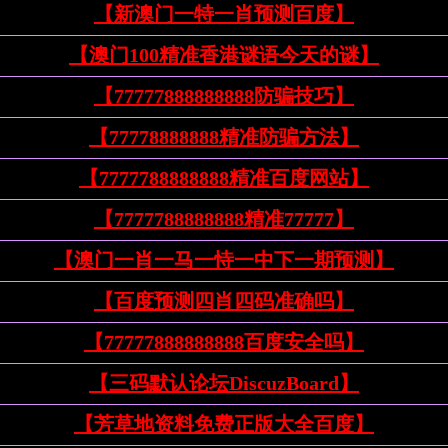
【新澳门一特一肖预测百度】
【澳门100精准香港谜语今天的谜】
【77777888888888防骗技巧】
【77778888888精准防骗方法】
【7777788888888精准百度网站】
【7777788888888精准77777】
【澳门一肖一马一恃一中下一期预测】
【百度预测四肖四码准确吗】
【77777888888888百度安全吗】
【三码默认论坛DiscuzBoard】
【芳草地资料免费正版大全百度】