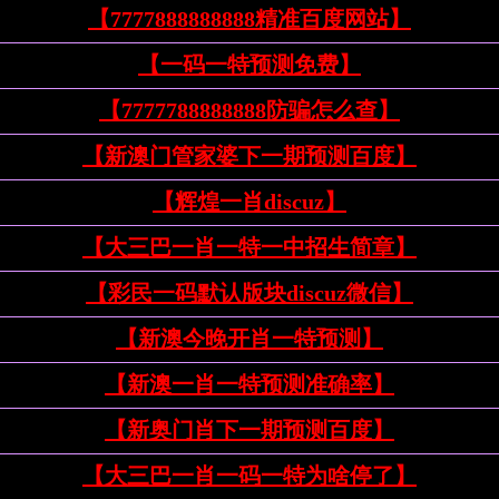
【7777888888888精准百度网站】
【一码一特预测免费】
【7777788888888防骗怎么查】
【新澳门管家婆下一期预测百度】
【辉煌一肖discuz】
【大三巴一肖一特一中招生简章】
【彩民一码默认版块discuz微信】
【新澳今晚开肖一特预测】
【新澳一肖一特预测准确率】
【新奥门肖下一期预测百度】
【大三巴一肖一码一特为啥停了】